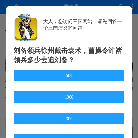
三国专题
大人，您访问三国网站，请先回答一
三国时的匈奴和乌桓、鲜卑
个三国演义的问题：
专题制作：一枚糖果
刘备领兵徐州截击袁术，曹操令许褚
领兵多少去追刘备？
500
东汉末年的三国时期，群雄并起，天下大乱。为了各自的利
益，地方割据势力竞相掠夺混战。而处在同时期的少数民族
1000
匈奴、乌桓以及鲜卑又有何作为呢？
--- 1 ---
300