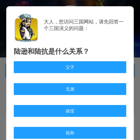
大人，您访问三国网站，请先回答一
个三国演义的问题：
三国演义电子辞典
陆逊和陆抗是什么关系？
cne3online.com
父子
三国搜
兄弟
文史
人物
连环画
书籍
专题
叔侄
今日热点文章
三国史中最牛的宣传文件——隆中对
祖孙
由于三国故事深入人心，已成为中华文化