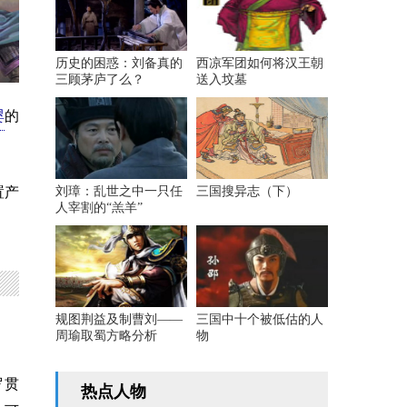
历史的困惑：刘备真的
西凉军团如何将汉王朝
三顾茅庐了么？
送入坟墓
婴
的
置产
刘璋：乱世之中一只任
三国搜异志（下）
人宰割的“羔羊”
规图荆益及制曹刘——
三国中十个被低估的人
周瑜取蜀方略分析
物
罗贯
热点人物