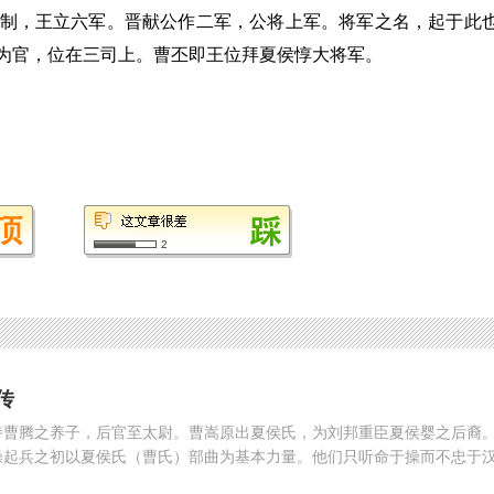
周制，王立六军。晋献公作二军，公将上军。将军之名，起于此
军自为官，位在三司上。曹丕即王位拜夏侯惇大将军。
2
传
侍曹腾之养子，后官至太尉。曹嵩原出夏侯氏，为刘邦重臣夏侯婴之后裔
操起兵之初以夏侯氏（曹氏）部曲为基本力量。他们只听命于操而不忠于
，故曹操对他们特别重用，并有意识以之掌军，从而形成以曹操为首的曹
相关人物 曹操 夏侯惇 吕布 夏侯氏[张飞妻] 曹仁 曹嵩 张邈[东汉] 曹洪 陈宫 夏侯渊