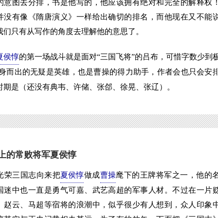
的意图去分排，书是他写的，他应该拥有绝对和完全的解释权
并没有像《隋唐演义》一样给出确切的排名，而他现在又不能
我们只有从写作的角度去理解他的意思了。
夏侯惇
的第一场战斗就是面对“三国飞将”的吕布，可惜字数少到
身而出的无疑是英雄，也是曹操的得力助手，作者会也只会安
时期是（还没有典韦、许储、张郃、徐晃、张辽）。
上的常败将军夏侯惇
荣三国志向来把
夏侯惇
做成
曹操
麾下的王牌将军之一，他的
国迷中也一直是勇气可嘉、武艺高超的军事人材。不过在一片
、赵云、马超等宿将的浪潮中，似乎很少有人想到，众人印象