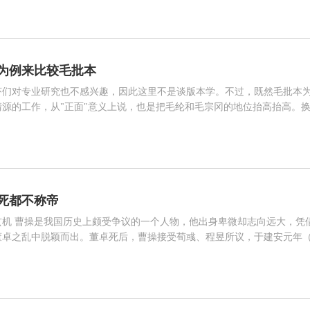
物有夏侯惇、夏侯渊、曹仁、曹邵、曹洪、曹休、曹真等。他们多担任重
镇许都、淮南，夏侯渊则长期镇关中，曹仁镇荆州，曹休、曹真等典领重
为例来比较毛批本
虾们对专业研究也不感兴趣，因此这里不是谈版本学。不过，既然毛批本
源的工作，从"正面"意义上说，也是把毛纶和毛宗冈的地位抬高抬高。
清楚，毛氏父子修改过什么，却是板上钉钉的，众人引用的"原文"，很
相关人物 张郃 吕布 颜良 张飞 赵云 曹操 关羽 夏侯惇 刘备
，提毛更恰当，而不是罗。大致而言，所谓"嘉靖本"大概流行了一百年，抄
为，这个明代版本更接近原著。这个明本应该是很完全的，当时也算风行
死都不称帝
大，凭借着
董卓之乱中脱颖而出。董卓死后，曹操接受荀彧、程昱所议，于建安元年
始了“挟天子以令诸侯”的历史，把15岁的小皇帝变成自己手中的傀儡，使自
相关人物 曹操 孙权 董卓 刘协 刘备 吕布 荀彧 夏侯惇
子这张王牌，曹操在政治上占据了绝对的优势，从此他挫袁绍、平吕布，
统一了黄河流域，官拜丞相，封魏王，成就了一番霸业，奠定了三国鼎立的局面。 对于曹操