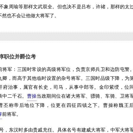
象周瑜等那样文武双全。但也决不是吕布，许禇，那样的太
不然也不会让他做大将军了。
惇职位并爵位考
军：三国时常设的高级将军位，负责京师兵卫和边防屯警
九卿，而高于其他临时设置的杂号将军。三国时品级下降，为
开府治事，属官有长史，司马，从事中郎等。金印紫绶，位
秩中二千石。
曹操
当政期间位在诸大将军、骠骑、车骑、卫将
曹丕称帝后地位下降，位更在四征四镇之下。曹操称魏王
惇
前将军。
，东汉时多由贵戚充任。具体名号有建威大将军，中军大将