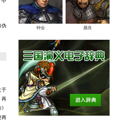
》中
将伪
钟会
颜良
之于
。再
传》
便再