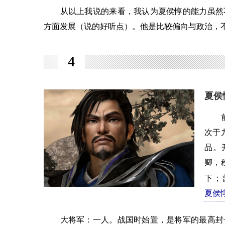
从以上我说的来看，我认为夏侯惇的能力虽然不
方面发展（说的好听点）。他是比较偏向与政治，
4
夏侯
前将
次于
品。
卿，
下；
夏侯
大将军：一人。战国时始置，是将军的最高封号