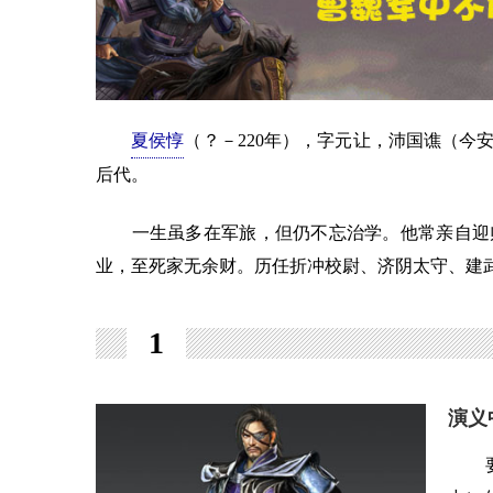
夏侯惇
（？－220年），字元让，沛国谯（今
后代。
一生虽多在军旅，但仍不忘治学。他常亲自迎师
业，至死家无余财。历任折冲校尉、济阴太守、建
1
演义
要依