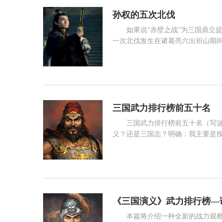
孙权的五次北伐
如果说“赤壁之战”为三国鼎立
一次北伐发生在诸葛亮六出祈山期间
论文曾对“合肥之战”和“赤壁之战
阅读 2770
三国武力排行榜前五十名
三国武力排行榜前五十名（写
义？还是三国志？明确：我主要是
2、是按纯武力排名？还是全面考
维这样的文武奇才未能入选超一流，
阅读 29736
包含哪些内容？明确：力量、敏捷
但是超一流武将
《三国演义》武力排行榜—论
本篇将介绍一种全新的战力观察视