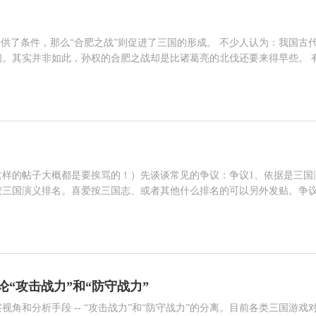
提供了条件，那么“合肥之战”则促进了三国的形成。 不少人认为：我国古
。其实并非如此，孙权的合肥之战却是比诸葛亮的北伐还要来得早些。 
”的先后顺序提出了质疑，问究竟是赤壁之战先还是合肥之战先？答案都是。
相关人物 孙权 曹操 刘备 张辽 诸葛亮 关羽 周瑜 鲁肃 张鲁 马超
为孙权一共五次北伐中原，其中一次便发生在赤壁之前。 由此可见，人们历来认为孙权只想
这样的帖子大概都是要挨骂的！）先谈谈常见的争议：争议1、依据是三国
按三国演义排名。喜爱按三国志、或者其他什么排名的可以另外发贴。争
察（武力、智力、计谋、胆略、兵法、统率）？明确：我是按纯武力排名。
相关人物 张飞 马超 高顺 关羽 许褚 夏侯惇 张辽 赵云 吕布 黄忠
也就不足为奇了！大家可以另外再排“最有价值武将排行榜”。争议3、武
（应变能力）、武艺（武艺风格是多种多样的）等，还有体力是武力的基
“攻击战力”和“防守战力”
角和分析手段 -- “攻击战力”和“防守战力”的分离。目前各类三国游戏