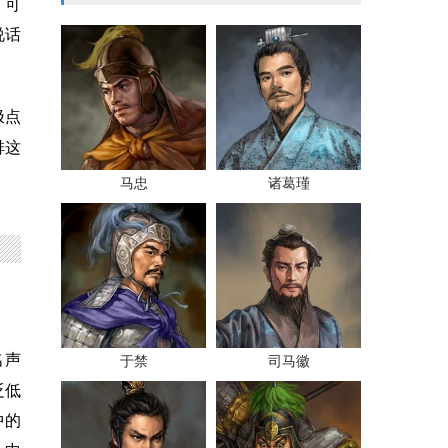
！可
说话
极点
排这
马忠
诸葛瑾
名声
于禁
司马徽
贬低
中的