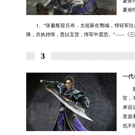
夏侯
夏侯
1、“张邈叛迎吕布，太祖家在鄄城，惇轻军往
降，共执持惇，责以宝货，惇军中震恐。”——《三
3
一代
敦虽
官，
来说
里面
也不