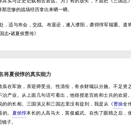
惇其实与正史记载相去甚远。为了有的放矢，下面把《三国志
惇那悲惨的战场经历拿出来晒一晒。
赴，适与布会，交战。布退还，遂入濮阳，袭得惇军辎重。遣
国志•诸夏侯曹传》
名将夏侯惇的真实能力
在军旅，亲迎师受业。性清俭，有余财辄以分施。不足资
不治产业。从上面几句话可看出，他很授老百姓和士兵的欢迎
说的的长相。三国演义和三国志里没有提到，我是从《
曹操
全
看的。
夏侯惇
本长的人高马大，英俊威武。在伤了眼睛之后，
照镜子。