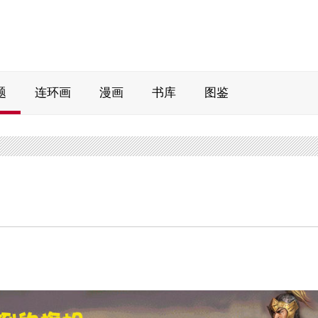
题
连环画
漫画
书库
图鉴