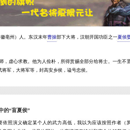
安徽亳州）人。东汉末年
曹操
部下大将，汉朝开国功臣之一
夏侯
，虚心求教。他为人俭朴，所得赏赐全部分给将士。一生不
武将军，大将军等，封高安乡侯，谥号忠侯。
中的“盲夏侯”
照演义确定某个人的武力高低，我以为应该按照作者（