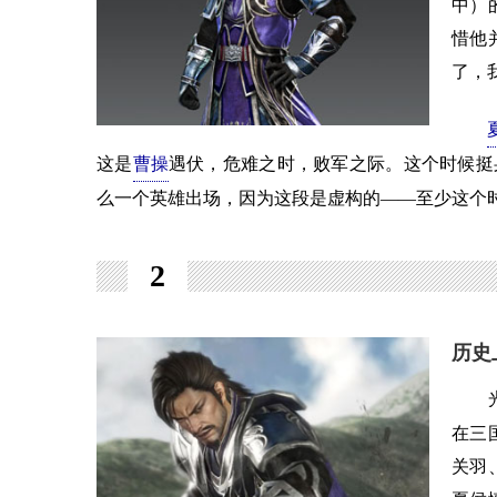
中）
惜他
了，
这是
曹操
遇伏，危难之时，败军之际。这个时候挺
么一个英雄出场，因为这段是虚构的——至少这个
2
历史
光
在三
关羽