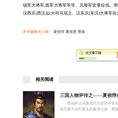
镇军大将军,抚军大将军等等。凡将军皆掌征伐。
汉西京(西汉)以大司马冠之。汉东京(东汉)大将
本专题相关人物：
夏侯惇
夏侯婴
曹操
1
相关阅读
三国人物评传之——夏侯惇
曹操的父亲曹嵩为大宦官中常
侯氏家为当时著名的豪强大族，曹
室，又因族大人众，其中不乏英才