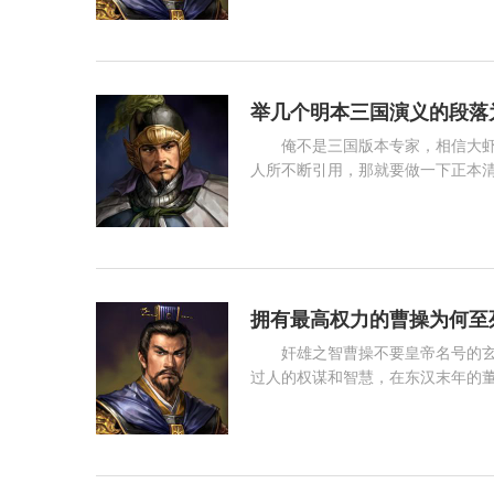
夏侯氏联盟的军事集团，其重要人
阅读 1181
方面统帅或掌宿卫，如夏侯惇先后
夏侯惇为此集
举几个明本三国演义的段落
俺不是三国版本专家，相信大
人所不断引用，那就要做一下正本清
话说，就算罗贯中原著是什么俺们不
况，都可以直接把"毛氏"当成作者
阅读 2139
不同，但是基本相同，人们一般认
了
拥有最高权力的曹操为何至
奸雄之智曹操不要皇帝名号的玄机 曹操是我国历史上颇受争议的一个人物，他出身卑微却志向远
过人的权谋和智慧，在东汉末年的
元196年）迎接汉献帝至许昌，开
的发号施令变得名正言顺。依靠天
阅读 483