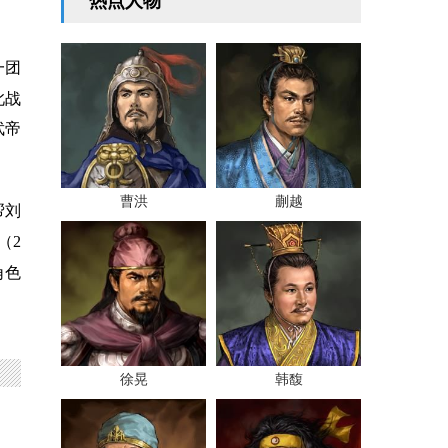
热点人物
一团
此战
武帝
曹洪
蒯越
帮刘
（2
角色
徐晃
韩馥