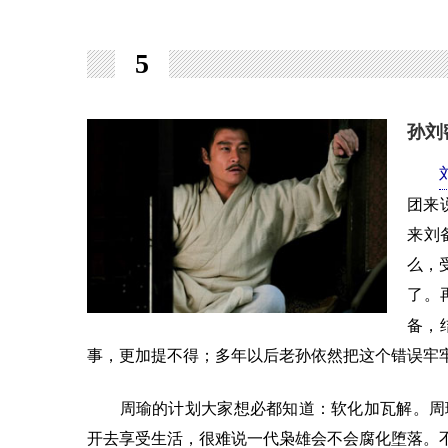
5
孙刘
团来
来刘
么，
了。
备，
事，更加提不得；多年以后老孙依然把这个错误牢
周瑜的计划大家想必都知道：软化加瓦解。周瑜
开去享受生活，很难说一代枭雄会不会腐化堕落。不