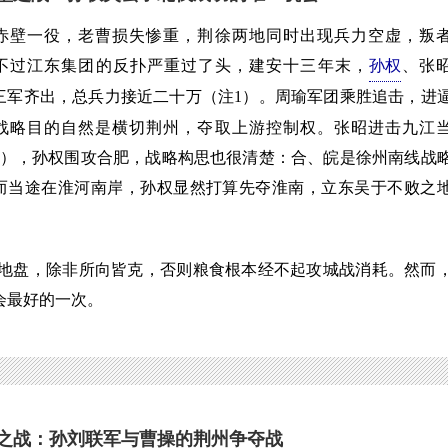
一役，老曹损失惨重，荆徐两地同时出现兵力空虚，叛
不过江东集团的反扑严重过了头，建安十三年末，
孙权
、张
三军齐出，总兵力接近二十万（注1）。周瑜军团乘胜追击，进
战略目的自然是横切荆州，夺取上游控制权。张昭进击九江
2），孙权围攻合肥，战略构思也很清楚：合、皖是徐州南线战
而当途在淮河南岸，孙权显然打算先夺淮南，立东吴于不败之
。
盘，除非所向皆克，否则粮食根本经不起攻城战消耗。然而
会最好的一次。
之战：孙刘联军与曹操的荆州争夺战