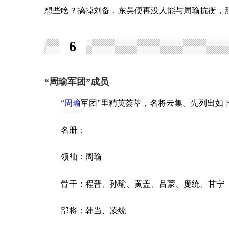
想些啥？搞掉刘备，东吴便再没人能与周瑜抗衡，
6
“周瑜军团”成员
“
周瑜
军团”里精英荟萃，名将云集。先列出如
名册：
领袖：周瑜
骨干：程普、孙瑜、黄盖、吕蒙、庞统、甘宁
部将：韩当、凌统