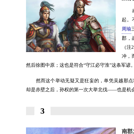
赤壁
起。
周瑜
郡，
（注
冲，
然后徐图中原；这也是符合“守江必守淮”这条军谚
然而这个举动无疑又是狂妄的，单凭吴越那点地
却是赤壁之后，孙权的第一次大举北伐——也是机
3
南郡