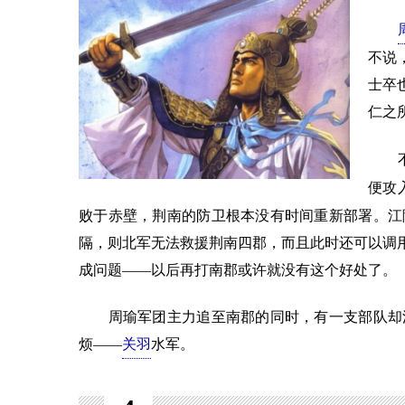
不说
士卒
仁之
不过
便攻
败于赤壁，荆南的防卫根本没有时间重新部署。江
隔，则北军无法救援荆南四郡，而且此时还可以调用
成问题——以后再打南郡或许就没有这个好处了。
周瑜军团主力追至南郡的同时，有一支部队却沿
烦——
关羽
水军。