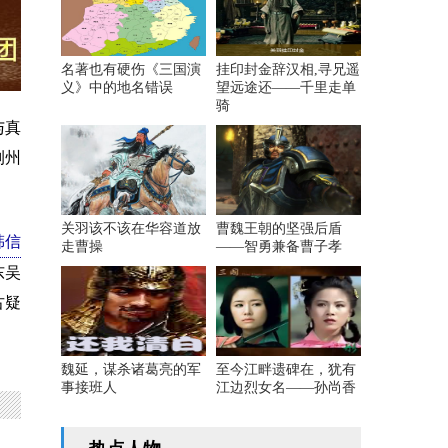
名著也有硬伤《三国演
挂印封金辞汉相,寻兄遥
义》中的地名错误
望远途还——千里走单
骑
与真
荆州
关羽该不该在华容道放
曹魏王朝的坚强后盾
韩信
走曹操
——智勇兼备曹子孝
东吴
古疑
魏延，谋杀诸葛亮的军
至今江畔遗碑在，犹有
事接班人
江边烈女名——孙尚香