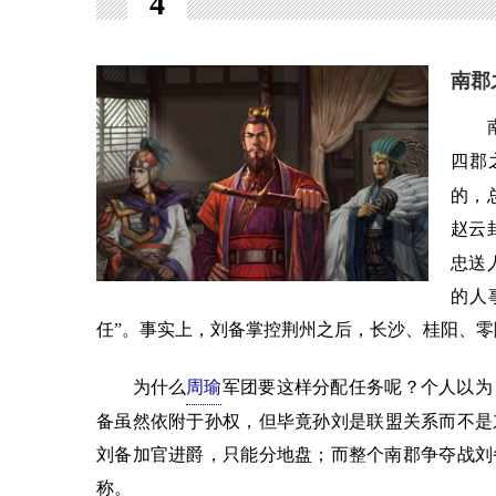
4
南郡
南郡
四郡
的，
赵云
忠送
的人
任”。事实上，刘备掌控荆州之后，长沙、桂阳、
为什么
周瑜
军团要这样分配任务呢？个人以为
备虽然依附于孙权，但毕竟孙刘是联盟关系而不是
刘备加官进爵，只能分地盘；而整个南郡争夺战刘
称。