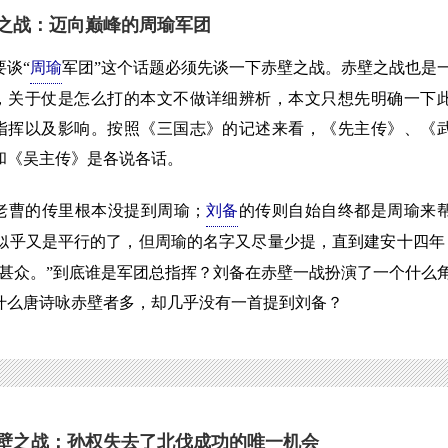
之战：迈向巅峰的周瑜军团
谈“
周瑜
军团”这个话题必须先谈一下赤壁之战。赤壁之战也是
，关于仗是怎么打的本文不做详细辨析，本文只想先明确一下
指挥以及影响。按照《三国志》的记述来看，《先主传》、《
和《吴主传》是各说各话。
的传里根本没提到周瑜；
刘备
的传则自始自终都是周瑜来
似乎又是平行的了，但周瑜的名字又尽量少提，直到建安十四年
伤甚众。”到底谁是军团总指挥？刘备在赤壁一战扮演了一个什么
什么唐诗咏赤壁者多，却几乎没有一首提到刘备？
壁之战：孙权失去了北伐成功的唯一机会