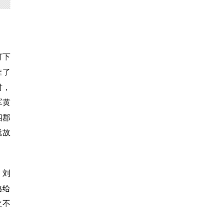
打下
准了
时，
军黄
四郡
就故
。刘
格给
之不