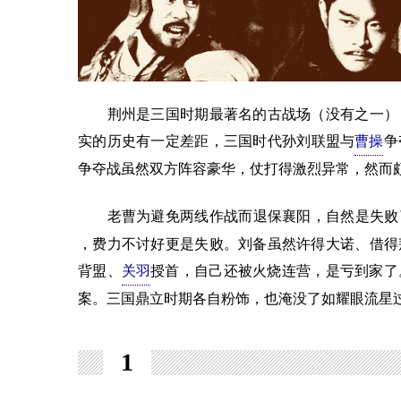
荆州是三国时期最著名的古战场（没有之一），
实的历史有一定差距，三国时代孙刘联盟与
曹操
争
争夺战虽然双方阵容豪华，仗打得激烈异常，然而
老曹为避免两线作战而退保襄阳，自然是失败
，费力不讨好更是失败。刘备虽然许得大诺、借得
背盟、
关羽
授首，自己还被火烧连营，是亏到家了
案。三国鼎立时期各自粉饰，也淹没了如耀眼流星
1