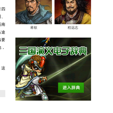
者四
昭、
逼南
蒋钦
程远志
当途
略要
地，
，这