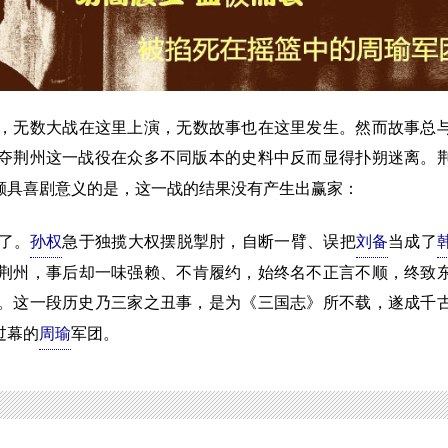
无数大战在这里上演，无数故事也在这里发生。然而故事总
夺荆州这一战役在众多不同版本的史料中反而显得扑朔迷离。
颇具喜剧意义的是，这一战的结果没有产生出赢家：
了。
孙权
急于独揽大权摆脱掣肘，自断一臂、误把
刘备
当成了
荆州，事后却一味强赖、不肯履约，始终名不正言不顺，终致
。这一段历史乃三家之丑事，是为《三国志》所不载，遂成千
过幕的
周瑜
军团。