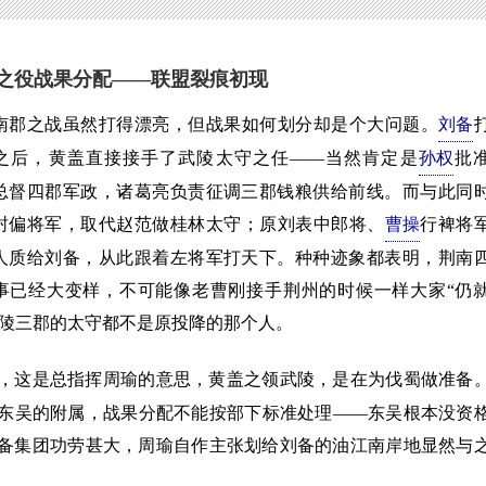
之役战果分配——联盟裂痕初现
之战虽然打得漂亮，但战果如何划分却是个大问题。
刘备
之后，黄盖直接接手了武陵太守之任——当然肯定是
孙权
批
总督四郡军政，诸葛亮负责征调三郡钱粮供给前线。而与此同
封偏将军，取代赵范做桂林太守；原刘表中郎将、
曹操
行裨将
人质给刘备，从此跟着左将军打天下。种种迹象都表明，荆南
事已经大变样，不可能像老曹刚接手荆州的时候一样大家“仍
零陵三郡的太守都不是原投降的那个人。
，这是总指挥周瑜的意思，黄盖之领武陵，是在为伐蜀做准备
东吴的附属，战果分配不能按部下标准处理——东吴根本没资
备集团功劳甚大，周瑜自作主张划给刘备的油江南岸地显然与