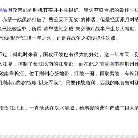
周瑜
围攻南郡的时机其实并不算很好。错失夺取合肥的最佳时
，赤壁一战虽然打破了“曹公天下无敌”的神话，但是经历累月对
也已比较疲弊，所谓“赤壁战胜之威”未必能对战事产生多大帮助
所以能固守江陵一年之久，正是在战争之初便抓住这点。
，就此时来看，围攻江陵也有很大的好处。这一年春天，
入江夏，控制了长江以南的江夏郡；而在此之前
曹操
甫得荆州
陵南靠长江、位于荆州心脏地带，江陵一围，再取夷陵，有长
荆南四郡的钱粮“以充军实”。只要作战顺利，西线的粮食暂时
汉江北上，一直活跃在汉水流域，给增援的曹军造成了很大