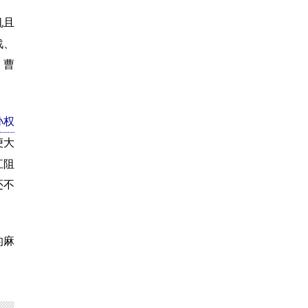
机且
战、
。曹
孙权
便大
江阻
还不
的麻