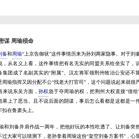
密谋 周瑜殒命
刘备
和
周瑜
“上京告御状”这件事情历来为孙刘两家隐事。对于刘
说，从名义上看，这件事情把有名无实的同盟关系给坐实了，
备集团成了名副其实的“附属”。汉左将军领荆州牧治公安还不
受周瑜指挥又因分配不公“找老大打官司”，这个问题说起来就很
再来说东吴方面，
孙权
急于夺周瑜的权，把荆州大权直接“借给
结果上了恶当。且不说后面的阴谋，事后怎么看都是这都是一
牢扣在鲁肃头上。
和刘备并肩作战一两年，把他好玩的本性吃透了。让刘备突
过大家可以猜测下，老孙拿着周瑜这份“架空刘备方案书”，心