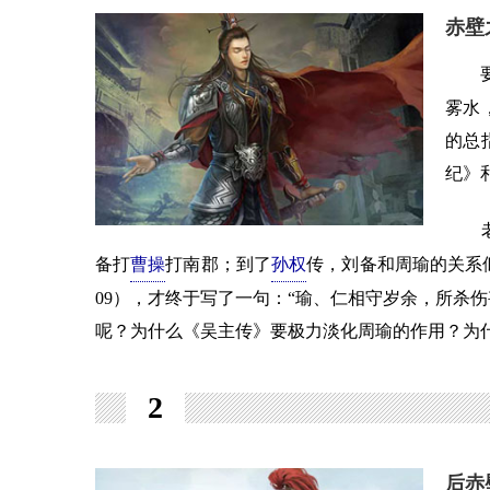
赤壁
要
雾水
的总
纪》
老曹
备打
曹操
打南郡；到了
孙权
传，刘备和周瑜的关系
09），才终于写了一句：“瑜、仁相守岁余，所杀
呢？为什么《吴主传》要极力淡化周瑜的作用？为
2
后赤