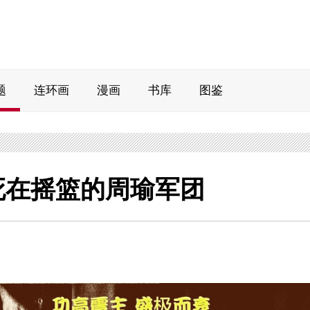
题
连环画
漫画
书库
图鉴
死在摇篮的周瑜军团