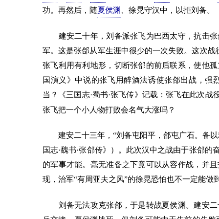
功。再然后，随
夏侯渊
、徐晃守汉中，以拒刘备。
建安二十年，刘备派张飞为巴西太守，抗击张郃
军。这是张郃从军生涯中很少的一次失败。这次战役
张飞利用有利地形，切断张郃的前后联系，使他孤
国演义》中说的张飞用醉酒法诱使张郃出战，强
当？《三国志·蜀书·张飞传》记载：张飞在此次战
张飞把一个小人物打败会名气大涨吗？
建安二十三年，“刘备屯阳平，郃屯广石。备以精
国志·魏书·张郃传》）。此次汉中之战由于张郃的
的军事才能。毫无准备之下竟可以从容作战，并且
现，治军“有周亚夫之风”的徐晃恐怕也不一定能做
刘备无法攻克张郃，于是转战夏侯渊。建安二十