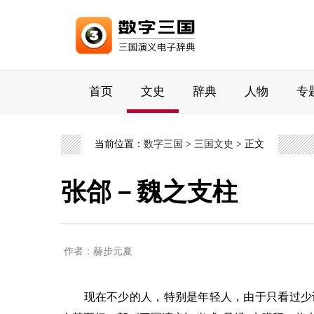
首页
文史
辞典
人物
专
当前位置：
数字三国
>
三国文史
> 正文
张郃－魏之支柱
作者：赫步元夏
现在不少的人，特别是年轻人，由于只看过少许