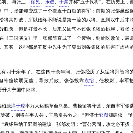
将。与张辽、
徐晃
、
乐进
、
于禁
并称“五子良将”。在历史上，
》中，张郃却变成了一个接近于白痴的将军：前期的张郃虽然
松将其打败，所以始终不能说是第一流的武将。直到汉中后才
分胜负，但是好景不长，后来又因气不过张飞喝酒挑衅，被张
在《三国演义》里，张郃简直成了一个废物，到处吃败仗，最
。其实，这些都是罗贯中先生为了突出刘备集团的厉害而虚构
有四十余年了。在这四十余年间。张郃经历了从猛将到智将
但韩馥软弱无能，导致兵败。张郃投靠
袁绍
，任校尉，率军
晋升为宁国中郎将。
袁绍派
淳于琼
率万人运粮草至乌巢。曹操留将守营，亲自率军偷
琼等破，则将军事去矣，宜急引兵救之。”但谋士
郭图
却建议：“
”袁绍采纳了郭图的建议，张郃劝阻：“曹公营固，攻之必不拔