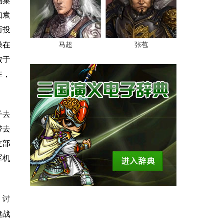
乌巢
知袁
而投
操在
马超
张苞
败于
在，
子去
带去
支部
军机
，讨
建战