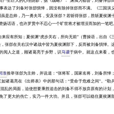
而产生巨大的心理阴影，据《魏略》：“渊虽为都督，刘备惮郃
此事表达了刘备对张郃惧惮，因没有除掉张郃而不满。《三国演
渊虽是总帅，乃一勇夫耳，安及张郃？若斩得张郃，胜斩夏侯渊
的赞扬话语，也许罗贯中不忍心一个旷世将才被埋没而加的一笔吧
应有所知；夏侯渊“虎步关右，所向无前”（曹操语，出自《
轻，张郃在关右汉中诸战中皆为夏侯渊部下，反而被刘备惧惮。
的阅人之道，顾诸葛亮于乡野，识
马谡
于病中。就这点来看，
郭淮
推举张郃为主帅，并说道：“张将军，国家名将，刘备所惮
如诸葛亮在《出师表》中的那句话：“受命于危难之间”。“勒
了混乱的局面，迫使想要乘胜追击的刘备不得不放弃原有的计划
免了更大的伤亡，实乃一件大功。并且，张郃可以稳住夏侯渊