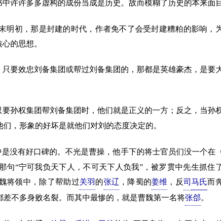
书中许许多多虚构的成份当成是历史。故而模糊了历史的本来面
明初，那是封建的时代，作者免不了会受封建糟粕的影响，
核心的思想。
，只要效忠刘备集团或帮过刘备集团的，那都是英雄豪杰，是要
只要孙权集团帮刘备集团时，他们就是正义的一方；反之，当孙
他们，形象的好坏是就他们对刘的态度决定的。
中是没有好口碑的。不光是曹操，他手下的将士官员们没一个在
那句“宁可我负天下人，不可天下人负我”，被罗贯中先生抓住
魏将领中，除了帮助过
关羽
的
张辽
，降蜀的
姜维
，反
司
马氏
而
都差不多身败名裂。而其中最惨的，就是曹魏第一名将
张郃
。