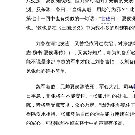
兵交接，夏侯渊战死。但刘备可能由于先前的失败
渊。及杀渊，备曰：‘当得其魁，用此何为邪？’”
第七十一回中也有类似的一句话：“
玄德
曰：‘夏侯
也。’这也是在《三国演义》中为数不多的对魏将
刘备在河北发迹，又曾经依附过袁绍，对张郃向来
志·魏书·夏侯渊传》），又素好知兵，却为刘备所
能不说是张郃卓越的军事才能让刘备害怕，以刘备
见张郃的确不简单。
魏军新败，元帅夏侯渊战死，军心大乱。司马
日事急，非张将军不能安也。”张郃此时的处境。正
陈，诸将皆受郃节度，众心乃定。”因为张郃稳住
得隔汉水相持。张郃凭借自己的治军能力使魏军避
的军心，可想张郃在魏军将士中的声望有多高。