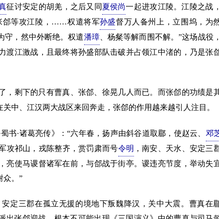
真
征讨安定的胡羌，之后又同
夏侯尚
一起进攻江陵。江陵之战
张郃等攻江陵，……权遣将军
孙盛
督万人备州上，立围坞，为
为守，然中外断绝。权遣
潘璋
、杨粲等解而围不解。”这场战役
力渡江激战，且最终将孙盛部队击破并占领江中渚的，乃是张
了，剩下的只有曹真、张郃、徐晃几人而已。而张郃的功绩是
在关中、江汉两大战区来回奔走，张郃的作用越来越引人注目。
书·诸葛亮传》：“六年春，扬声由斜谷道取郿，使赵云、
邓
军攻祁山，戎陈整齐，赏罚肃而号
令明
，南安、天水、安定三
，亮使马谡督诸军在前，与郃战于街亭。谡违亮节度，举动失
众。”
安定三郡在孤立无援的境地下叛魏降汉，关中大震。曹真在
派出张郃迎战。根本不可能出现《三国演义》中的曹真与司马