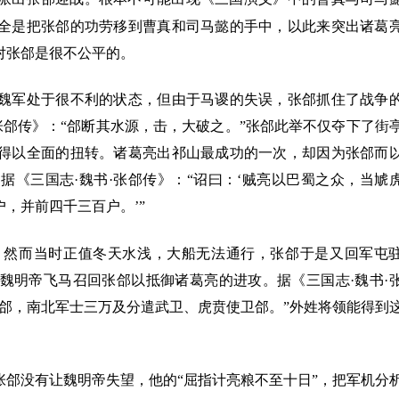
全是把张郃的功劳移到曹真和司马懿的手中，以此来突出诸葛
对张郃是很不公平的。
军处于很不利的状态，但由于马谡的失误，张郃抓住了战争
张郃传》：“郃断其水源，击，大破之。”张郃此举不仅夺下了街
得以全面的扭转。诸葛亮出祁山最成功的一次，却因为张郃而
《三国志·魏书·张郃传》：“诏曰：‘贼亮以巴蜀之众，当虓
，并前四千三百户。’”
然而当时正值冬天水浅，大船无法通行，张郃于是又回军屯
魏明帝飞马召回张郃以抵御诸葛亮的进攻。据《三国志·魏书·
郃，南北军士三万及分遣武卫、虎贲使卫郃。”外姓将领能得到
没有让魏明帝失望，他的“屈指计亮粮不至十日”，把军机分