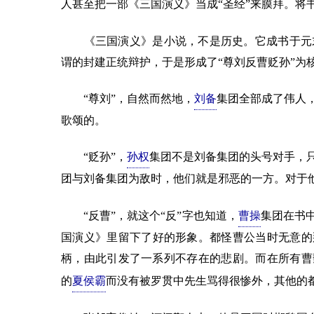
人甚至把一部《三国演义》当成“圣经”来膜拜。将
《三国演义》是小说，不是历史。它成书于元末
谓的封建正统辩护，于是形成了“尊刘反曹贬孙”为
“尊刘”，自然而然地，
刘备
集团全部成了伟人
歌颂的。
“贬孙”，
孙权
集团不是刘备集团的头号对手，
团与刘备集团为敌时，他们就是邪恶的一方。对于
“反曹”，就这个“反”字也知道，
曹操
集团在书
国演义》里留下了好的形象。都怪曹公当时无意的
柄，由此引发了一系列不存在的悲剧。而在所有曹
的
夏侯霸
而没有被罗贯中先生骂得很惨外，其他的