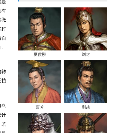
他是
颇有
稍微
飞打
后自
的。
夏侯楙
刘封
的转
抵挡
袭乌
曹芳
蒯越
郃计
，若