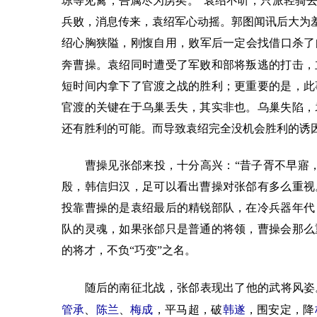
琼等见禽，吾属尽为虏矣。”袁绍不听，只派轻骑
兵败，消息传来，袁绍军心动摇。郭图闻讯后大为羞
绍心胸狭隘，刚愎自用，败军后一定会找借口杀了
奔曹操。袁绍同时遭受了军败和部将叛逃的打击，
短时间内拿下了官渡之战的胜利；更重要的是，此
官渡的关键在于乌巢丢失，其实非也。乌巢失陷，
还有胜利的可能。而导致袁绍完全没机会胜利的诱
曹操见张郃来投，十分高兴：“昔子胥不早寤，
殷，韩信归汉，足可以看出曹操对张郃有多么重视
投靠曹操的是袁绍最后的精锐部队，在冷兵器年代
队的灵魂，如果张郃只是普通的将领，曹操会那么
的将才，不负“巧变”之名。
随后的南征北战，张郃表现出了他的武将风姿
管承
、
陈兰
、
梅成
，平马超，破
韩遂
，围安定，降