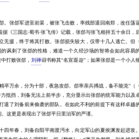
。张郃军进至岩渠，被张飞击败，率残部退回南郑，改任荡
据《三国志·蜀书·张飞传》记载，张郃与张飞相持五十余日，
立无援，终于将其打败。张郃损失较大，仅带十几人逃亡。但
烈的讽刺了张郃的性格，难道一个久经沙场的智将会如此容易
役中打败张郃，
刘禅
诏书称其“名宣遐迩”；如果张郃是一个小人
卒万余，分为十部，夜急攻郃。郃率亲兵搏战，备不能克”（
奋力抵挡，刘备无法上前半步，充分显示出张郃的统军能力以及
打退了刘备前来偷袭的部队。在如此不利的前提下有这样卓越
到。这更是表现出了张郃平日里治军的严谨。
四年春，刘备自阳平南渡沔水，向定军山的夏侯渊发起进攻