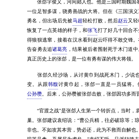
张郃字俊乂，河间鄚人也。他是三国时期魏国名
一位足智多谋，骁勇善战的大将。但在《三国演义
勇名，但出场后先被
马超
轻松打败，然后
赵云
又轻
恢复了一点英雄的样子，和
张飞
打了好几十回合不
得狼狈逃窜，接着在汉水看到赵云吓得不敢交锋。
告奋勇去追
诸葛亮
，结果被后者围射死于木门道中
真正历史上的张郃，是一位有勇有谋的伟大将领。
张郃久经沙场，从讨黄巾到战死木门，少说也
变。从跟
韩馥
讨黄巾起，张郃一直是一员猛将。
公孙瓒
。后来，公孙瓒被张郃击败，张郃因功多而
“官渡之战”是张郃人生第一个转折点，当时，
巢。张郃建议袁绍说：“曹公兵精，往必破琼等；
非也。不如攻其本营，势必还，此为不救而自解也。