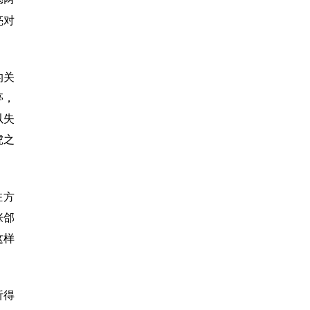
亮对
的关
亭，
以失
虎之
驻方
张郃
这样
析得