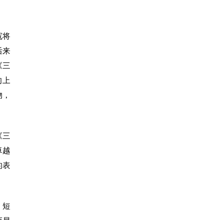
寇将
后来
《三
的上
物，
《三
卓越
的表
。短