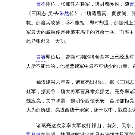
曹丕
即位，张郃任左将军，进封都乡侯，随
曹
《三国志·吴书·
朱然
传》：“魏遣曹真、夏侯尚、
救。郃渡兵攻盛，盛不能拒，即时却退，郃据州上
军最大的威胁便是孙盛屯坞里的万余士兵，而率主
此乃张郃又一大功。
曹睿
即位后，曹操时期的将领基本上已经没有
人所不能比的，他是曹魏军中最不可缺少的力量。
蜀汉建兴六年春，诸葛亮出祁山。据《三国志·蜀
疑军，据箕谷，魏大将军曹真举众据之。亮身率诸
魏应亮，关中响震。魏明帝西镇长安，命张郃拒亮
大为郃所破。亮拔西线千余家，还于汉中，戮谡以谢
诸葛亮这次亲率大军攻打祁山，南安、天水、
司马懿
在荆州，魏国这时派出的只有张郃并只可能