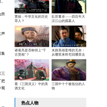
目。
为所
曹操：中华文化的历史
乱世董卓——四百年大
罪人？
汉江山的掘墓人
大声
诸葛亮是否称得上“千
末路英雄姜维的无奈：
权集
古贤相”？
从哪里来终究回哪里去
《三
了把
看《三国演义》中的美
三国中十个被低估的人
奔蜀
酒文化
物
热点人物