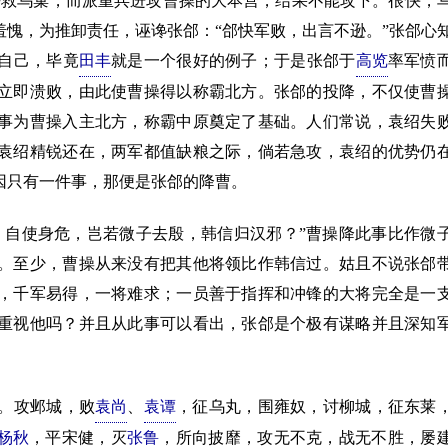
去救乌巢，而派重兵进攻曹操的大本营，结果不能攻下。很快，
愧，为推卸责任，诬谗张郃：“郃快军败，出言不逊。”张郃心
自己，毕竟
田丰
就是一个很好的例子；于是张郃于
高览
率军愤
立即溃败，由此使曹操得以称霸北方。张郃的投降，不仅使曹
事为曹操入主北方，称霸中原奠定了基础。人们常说，袁绍失
袁绍精锐还在，两军都值缺粮之际，倘若急攻，袁绍的优势仍
因只有一件事，那便是张郃的降曹。
自使身危，岂若微子去殷，韩信归汉邪？”曹操降此事比作微
。至少，曹操从来没有把其他将领比作韩信过。姑且不说张郃
，千军易得，一将难求；一员善于指挥和冲锋的大将完全是一
重视他吗？并且从此事可以看出，张郃是个极有谋略并且深知
。攻邺城，败
袁尚
、
袁谭
，征乌丸，围雍奴，讨柳城，征东莱
杨秋
，平宋健，灭
张鲁
，所向披靡，攻无不克，战无不胜，屡