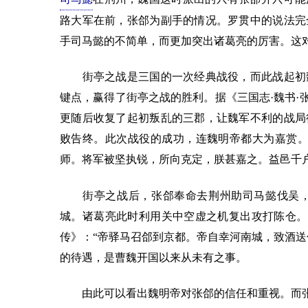
路大军在前，张郃为副手的情况。罗贯中的说法完
手司马懿的不简单，而更加突出诸葛亮的厉害。这
街亭之战是三国的一次经典战役，而此战起初魏
键点，赢得了街亭之战的胜利。据《三国志·魏书·
更随后收复了起初叛乱的三郡，让魏军不利的战局
败告终。此次战役的成功，连魏明帝都大为嘉赏。据
师。将军被坚执锐，所向克定，朕甚嘉之。益邑千户
街亭之战后，张郃奉命去荆州助司马懿伐吴，
城。诸葛亮此时利用关中空虚之机复出攻打陈仓。
传》：“帝驿马召郃到京都。帝自幸河南城，致酒送
的待遇，是曹魏开国以来从未有之事。
由此可以看出魏明帝对张郃的信任和重视。而张郃