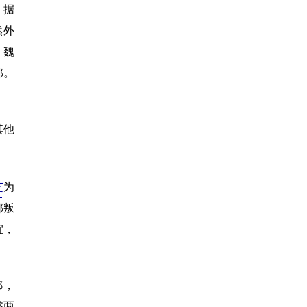
，据
然外
，魏
郃。
其他
芝
为
郡叛
宜，
郿，
懿两