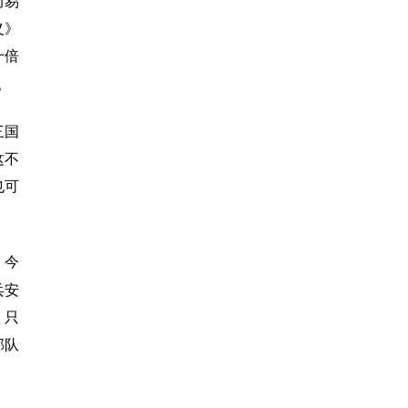
而易
义》
十倍
。
三国
这不
也可
；今
兵安
，只
部队