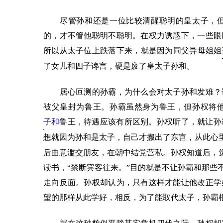
尽管孙和还是一位比较清醒聪明的皇太子，但
的，才不管他聪明不聪明。在权力诱惑下，一些眼
所以从太子位上跌落下来，就是因为同父异母姐姐
了女儿和四子谗言，硬是废了皇太子孙和。
居心叵测的孙霸，为什么会对太子孙和发难？说
被父皇封为鲁王。孙霸虽然身为鲁王，但孙权将
子和
鲁王，待遇应该有所区别。孙权听了，就让孙
想就因为孙和是太子，自己才搬出了东宫，从此心
后曲意滥交朋友，在朝中结党营私。孙权知道后，觉
读书，“禁断宾客往来。”目的就是不让孙霸和那些
走向反面。孙权却认为，只有这样才能让他改正学
望的那样从此学好，相反，为了能取代太子，孙霸