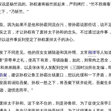
说是杨竺说的。孙权遂将杨竺抓起来，严刑拷打，“竺不胜痛毒
下，“乃斩竺。”
。因为如果不是他和孙霸同流合污，替孙霸说那些话，说不
实之言，才让孙权有了废掉太子孙和的念头。不过通过这件事
所以这件事反到坚定了孙权废掉太子的决心。
了不同意见。他的侄女女婿陆逊和其外甥、太常
顾谭
等人知
要“异尊卑之礼，使高下有差，等级踰邈，如此，则骨肉之恩全
谭和弟弟顾承、以及张休等人发配到交州（三国时治所在龙编，
吾粲
，建议孙权让鲁王孙霸出镇夏口，想以此缓和一下矛盾，
皇面前诬陷吾粲。孙权一怒之下，将吾粲下狱并处死。吾粲生
逊，逊愤恚而卒。”
掉太子孙和。这下坐不住的，到是孙鲁班。为了促使父亲早
潘夫人，并在父亲面前大说孙亮好话。为了讨得潘夫人喜欢，