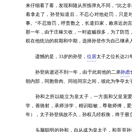
来仔细看了看，发现和随从所拣弹丸不同，“比之非
着拿走了，孙登知道后，不忍心对他处罚，只是
事。“不忍致罚，呼责数之，长遣归家，敕亲近勿言
那一年，由于庄稼欠收，一时盗贼很多，为了防范，
权在他统治的前期和中期，选择孙登作为自己继承
遗憾的是，33岁的孙登，
位居
太子之位长达21
孙登病逝还不到一年，由于此前他的二弟
孙虑
朝内部，同胞骨肉、同祖同宗之间，彼此为争夺太
孙和之所以能立为皇太子，一方面和父皇宠爱
学，善骑射，承师涉学，精识聪敏，尊敬师傅，爱好
年），太子孙登病故不久，孙权几经权衡，终于册立
头脑聪明的孙和，自从成为皇太子，和哥哥孙登