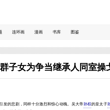
题
连环画
漫画
书库
图鉴
群子女为争当继承人同室操
发的悲剧，同样十分激烈和惊心动魄。吴大帝
孙权
的皇太子