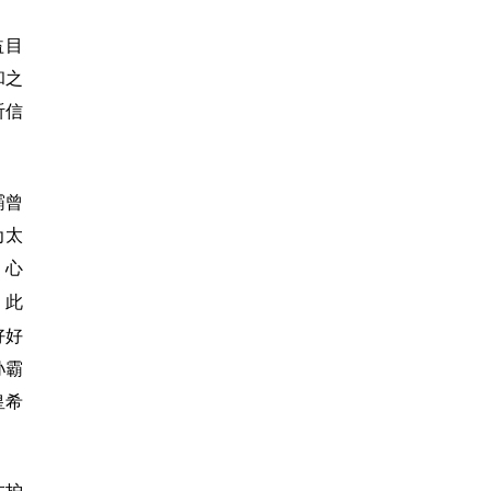
益目
和之
听信
霸曾
为太
，心
，此
好好
孙霸
皇希