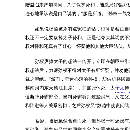
陆胤召来严加拷问，为了保护孙和，陆胤只好骗孙权
违心地承认说是自己说的，“服是所道。”孙权一气之
如果说杨竺被杀有点冤枉的话，也算是咎由自取
权还不一定要废掉太子孙和。正是他夸大其词的不
权对孙和还真有了疑心，怀疑他和其他大臣结伙。
孙权废掉太子的想法一传开，立即在朝臣中引发
权想法后，力谏孙权不得对太子有所怀疑，并劝他
觎之望绝。”然而，鬼迷心窍的孙权，却借机将顾
越南河内东天德江北岸），并赐张休死。太
子太
傅
慢断掉孙霸野心。岂料孙霸听到这些消息，又在父
和陆逊等人关系密切，之后孙权又“数谴中使责问陆
吾粲、陆逊虽然含冤而死，但孙权一时还没有废
掉孙和，孙鲁班又结交同样为父亲宠爱的孙亮之母