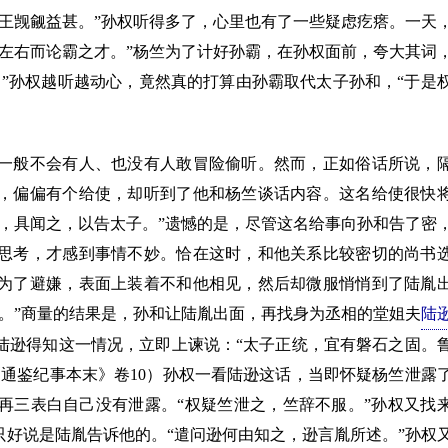
王觊觎益甚。”孙权听得多了，心里也有了一些疑虑疙瘩。一天
左右而论霸之才。”杨竺为了计好孙霸，在孙权面前，夸大其词
”孙权越听越动心，竟然真的打算由孙霸取代太子孙和，“于是
般不会有人、也没有人敢冒险偷听。然而，正如俗话所说，
，偏偏有个给使，却听到了他和杨竺谈话内容。这名给使很快
，具闻之，以告太子。”遗憾的是，尽管这名给事向孙和告了密
思考，才感到事情不妙。恰在这时，和他关系比较密切的尚书
为了避嫌，表面上装着不和他相见，然后却微服悄悄到了陆胤
。”商量的结果是，孙和让陆胤出面，再找身为丞相的堂姐夫
陆
陆逊得知这一情况，立即上谏说：“太子正统，宜有磐石之固。
通鉴纪事本末》卷10）孙权一看陆逊这话，当即怀疑杨竺泄露
再三表白自己没有泄露。“权疑竺泄之，竺辞不服。”孙权又找
好说是陆胤告诉他的。“遣问逊何由知之，逊言胤所述。”孙权