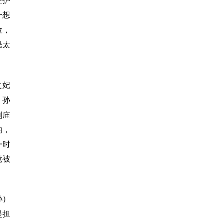
左护
一想
位，
恐太
之妃
，孙
到庙
的，
一时
竟被
孙）
是担