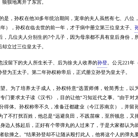
，狼狈地离开了东宫。
是，孙权在他30多年统治期间，宠幸的夫人虽然有七、八位
四年），孙权在临去世的前一年，才于病中册立第三位皇太子、
后，几位夫人分别生的7个儿子，因为母亲都不具有皇后身份，
后却立过三位皇太子。
没留下的夫人所生长子、后为徐夫人收养的
孙登
。公元221年
孙登为王太子。第二年孙权称帝后，正式册立孙登为皇太子。
。为了培养太子成人，孙权特意“选置师傅，铨简秀士，以
还专门要求太子读《汉书》，目的让他“习知近代之事。”由于对
分得体。孙权称帝不久，准备迁都建业（今江苏南京），并留
为了不打扰百姓，他总是“远避良田，不践苗稼，至所顿息，又
，身边人拣起后，正好有个带弹丸的人过来了，于是大家都认为
者欲捶之。”结果孙登却不让随从殴打此人，他将这个人的弹丸