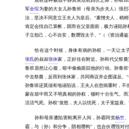
就在这种貌似平静其实危机四伏之际，孙权却准
军
全琮
为妻的大女儿孙鲁班（母亲为步夫人）强烈
法，坚决不同意立王夫人为皇后。“素憎夫人，稍稍
肯定会找自己算帐，因而在父皇面前，极力诬陷孙
子立怨己，心不自安，数谮毁太子。”（《资治通鉴
恰在这个时候，身体有病的孙权，一天让太子
张氏
的叔叔
张休
家，正好住在附近。孙和代父祭奠
鲁班居然让心腹，暗中偷偷跟踪他的行动。孙鲁班
中去祭奠，反而到张休家，共同商议并企图谋反。“
孙鲁班还莫须有地诬陷说，王夫人在您病重时，不但
蒙在鼓中而又不明真相的孙权，顿时十分生气。而
活活气死。孙权“发怒，夫人以忧死，太子宠益衰。
孙和母亲遭陷害刚离开人间，孙霸同党
杨竺
霸，与（孙）和分争，阴相谮构”，也合伙谮毁对