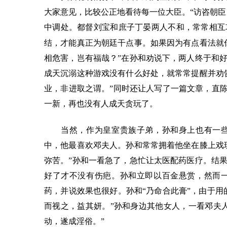
大家意见，比较公正地看待每一位大臣。“访咨朝臣
中调处。都督刘宝和庶子丁晏两人不和，常常相互
结，才能真正为朝廷干点事。如果因为有点看法就
相危害，岂有福哉？”在孙和劝说下，两人终于和
成天沉溺这种游戏没有什么好处，就常常提醒并劝
业，非进取之谓。”同时还让人写了一篇文章，直陈
一新，再也没有人成天贪玩了。
当然，作为皇室贵族子弟，孙和身上也有一些
中，他最喜欢邓夫人。孙和常常拥着他坐在膝上戏
弥苦。”孙和一看急了，急忙让太医配药医疗。结
好了才不没有伤疤。孙和立即以百金悬赏，然而
药，并说效果也很好。孙和“乃命合此膏”，由于用
而视之，益其妍。”孙和身边其他女人，一看邓夫
动，遂成淫俗。”