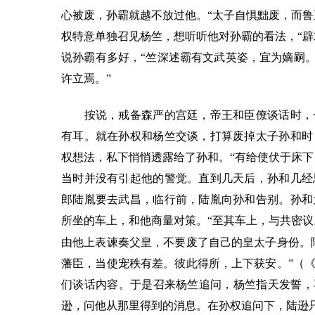
心被废，孙霸就越不放过他。“太子自惧黜废，而鲁
权特意单独召见杨竺，想听听他对孙霸的看法，“辟
说孙霸有多好，“竺深述霸有文武英姿，宜为嫡嗣。
许立焉。”
按说，戒备森严的宫廷，帝王和臣僚谈话时，一
有耳。就在孙权和杨竺交谈，打算废掉太子孙和时
权想法，私下悄悄透露给了孙和。“有给使伏于床下
当时并没有引起他的警觉。直到几天后，孙和几经
郎陆胤要去武昌，临行前，陆胤向孙和告别。孙和
所坐的车上，和他商量对策。“至其车上，与共密议
由他上表谏奏父皇，不要废了自己的皇太子身份。
藩臣，当使宠秩有差。彼此得所，上下获安。”（《
们谈话内容。于是召来杨竺追问，杨竺指天发誓，
逊，问他从那里得到的消息。在孙权追问下，陆逊只