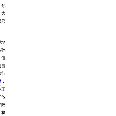
，孙
，大
权乃
隔墙
将孙
，但
选曹
出行
逊
，
鲁王
了他
来陆
又将