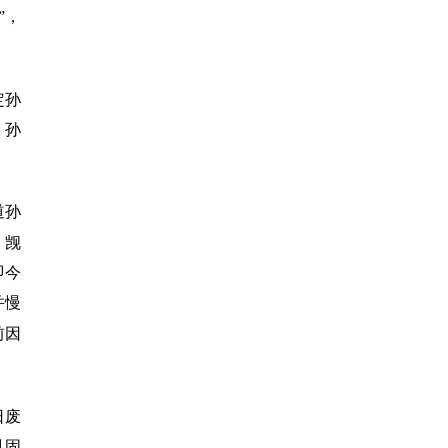
”，
定孙
，孙
道孙
，觊
即今
并慢
前因
日废
巩固