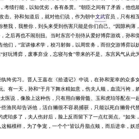
，考绩行能，以知优劣，各有条贯。”朝臣之间有了矛盾，他也
攻击。孙和知道后，就对他们说，作为朝中
文武
官员，只有相
你整我，我整你，到头来受到伤害只能是你们自己。“因隙构薄
好，之后再也不闹别扭。当时东宫个别侍从爱好博弈游戏，孙和
告他们，“宜讲修术学，校习射御，以周世务，而但交游博弈以
“好玩博弈，废事弃业，忘寝与食”带来的不是。东宫风气从此
纨绔劣习。晋人王嘉在《拾遗记》中说，在孙和宠幸的众多
玩。有一天，孙和“于月下舞水精如意，伤夫人颊，血流污袴，
果太医说，像脸上这种伤，只有用白獭骨髓、玉和虎珀等配在一
一些渔民却告诉他，活白獭很不容易捕获，只能以死白獭骨代
的虎珀多了，夫人伤好后，脸上反而留下了一点红斑点。“如朱
人这幅模样，为了争宠，一个个“皆以丹脂点颊，而后进幸，妖