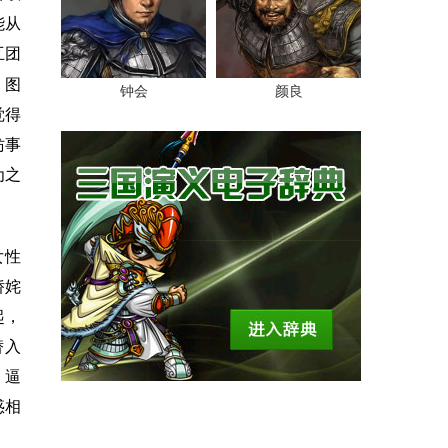
能从
互团
，图
钟会
颜良
觉得
妨事
为之
女性
娇姹
起，
替入
，逼
惑相