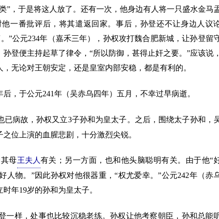
类”，于是将这人放了。还有一次，他身边有人将一只盛水金马
对他一番批评后，将其遣返回家。事后，孙登还不让身边人议
。”公元234年（嘉禾三年），孙权攻打魏合肥新城，让孙登留
孙登便主持起草了律令，“所以防御，甚得止奸之要。”应该说
人，无论对王朝安定，还是皇室内部安稳，都是有利的。
年后，于公元241年（吴赤乌四年）五月，不幸过早病逝。
也已病故，孙权又立3子孙和为皇太子。之后，围绕太子孙和，
子之位上演的血腥悲剧，十分激烈尖锐。
其母
王夫人
有关；另一方面，也和他头脑聪明有关。由于他“
人物。”因此孙权对他很器重，“权尤爱幸。”公元242年（赤
时年19岁的孙和为皇太子。
一样，处事也比较沉稳老练。孙权让他考察朝臣，孙和总能