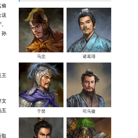
盂偷
论这
守。
，孙
马忠
诸葛瑾
吴王
好文
乌五
于禁
司马徽
听取