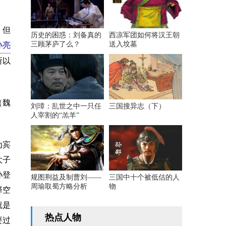
，但
历史的困惑：刘备真的
西凉军团如何将汉王朝
三顾茅庐了么？
送入坟墓
孙亮
所以
（魏
刘璋：乱世之中一只任
三国搜异志（下）
人宰割的“羔羊”
为宾
太子
孙登
规图荆益及制曹刘——
三国中十个被低估的人
周瑜取蜀方略分析
物
择空
就是
热点人物
要过