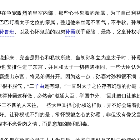
在争宠激烈的皇室内部，那些心怀鬼胎的亲属，为了自己利
巴巴盯着太子之位的亲属，整起他来丝毫不客气，不手软。孙
孙鲁班
、以及心怀鬼胎的四弟
孙霸
联手诬陷，最终，父皇孙权
起来，完全是野心和私欲所致。当初孙和立为皇太子时，孙
他也安排住进了东宫，并且和太子一切待遇相同。一些大臣认
霸搬出东宫，将兄弟俩分开。因为这一点，孙霸对孙和很不满
里很不服气，“二
子由
是有隙。”一直对太子之位存有幻想的孙霸
得孙霸这样做，必然会“滋延大臣，举国中分。”因此借口让他
不三不四的人来往。一些大臣又担心孙权这样做，弄不好会逼着
好。让孙权想不到的是，常怀觊觎之心的孙霸，非但没有像父
根本不念骨肉之情，而是愈加凶险和阴毒。