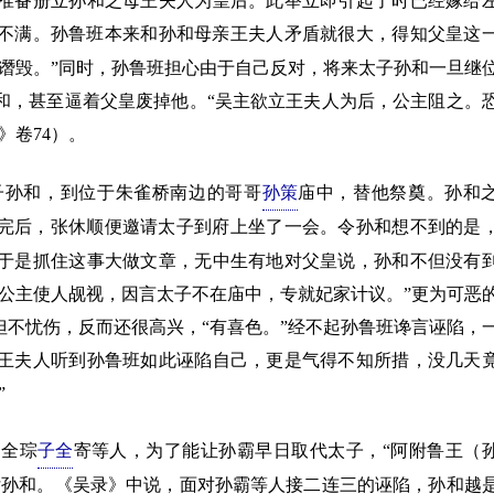
备册立孙和之母王夫人为皇后。此举立即引起了时已经嫁给
不满。孙鲁班本来和孙和母亲王夫人矛盾就很大，得知父皇这
谮毁。”同时，孙鲁班担心由于自己反对，将来太子孙和一旦继
和，甚至逼着父皇废掉他。“吴主欲立王夫人为后，公主阻之。
》卷74）。
孙和，到位于朱雀桥南边的哥哥
孙策
庙中，替他祭奠。孙和
完后，张休顺便邀请太子到府上坐了一会。令孙和想不到的是
于是抓住这事大做文章，无中生有地对父皇说，孙和不但没有
公主使人觇视，因言太子不在庙中，专就妃家计议。”更为可恶
不忧伤，反而还很高兴，“有喜色。”经不起孙鲁班谗言诬陷，
王夫人听到孙鲁班如此诬陷自己，更是气得不知所措，没几天
”
、全琮
子全
寄等人，为了能让孙霸早日取代太子，“阿附鲁王（
付孙和。《吴录》中说，面对孙霸等人接二连三的诬陷，孙和越