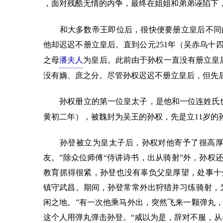
，面对残酷无情的内争，最终在姐姐和弟弟诬陷下
和大多数帝王即位后，很快便要册立皇后不同的
他却迟迟不册立皇后。直到公元251年（吴赤乌十
之母
潘夫人
为皇后。此前由于孙权一直没有册立皇
没有嫡、庶之分。尽管孙权迟迟不册立皇后，但先
孙权册立的第一位皇太子，是他和一位连姓氏也
黄初二年），被魏封为吴王的孙权，先是立11岁的
孙登被立为皇太子后，孙权对他寄予了很高厚望
友。”除众位师傅“侍讲诗书，出从骑射”外，孙权
教育抓得很紧，孙登也没有辜负父皇厚望，处事十
镇守武昌。期间，孙登常常外出狩猎并习练骑射，
闲之地。”有一次他乘马外出，突然飞来一颗弹丸
这个人用弹丸弹击孙登。“咸以为是，辞对不服，从